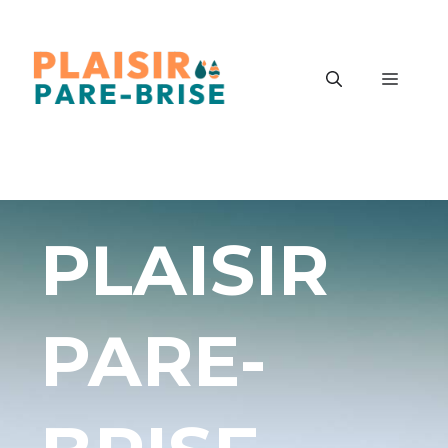
Aller
au
contenu
Menu
PLAISIR
PARE-